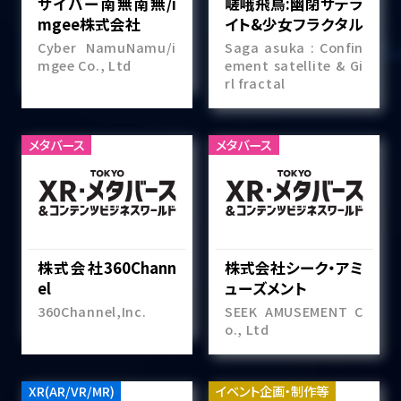
サイバー南無南無/i
嵯峨飛鳥:幽閉サテラ
mgee株式会社
イト&少女フラクタル
Cyber NamuNamu/i
Saga asuka : Confin
mgee Co., Ltd
ement satellite & Gi
rl fractal
メタバース
メタバース
株式会社360Chann
株式会社シーク・アミ
el
ューズメント
360Channel,Inc.
SEEK AMUSEMENT C
o., Ltd
XR(AR/VR/MR)
イベント企画・制作等