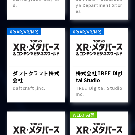
d.
ya Department Stor
es
XR(AR/VR/MR)
XR(AR/VR/MR)
ダフトクラフト株式
株式会社TREE Digi
会社
tal Studio
Daftcraft ,inc.
TREE Digital Studio
Inc.
WEB3・AI等