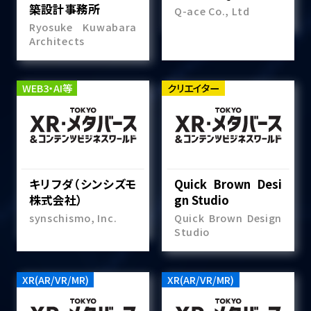
築設計事務所
Q-ace Co., Ltd
Ryosuke Kuwabara
Architects
WEB3・AI等
クリエイター
キリフダ（シンシズモ
Quick Brown Desi
株式会社）
gn Studio
synschismo, Inc.
Quick Brown Design
Studio
XR(AR/VR/MR)
XR(AR/VR/MR)